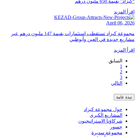
زاد” بقيمة 650 مليون درهم
رأ المزيد
April 06, 20
مجموعة كيزاد تستقطب استثمارات بقيمة 147 مليون درهم عبر
اريع جديدة في العين وأبوظبي
رأ المزيد
السابق
1
2
3
التالي
نبذة عامة
حول مجموعة كيزاد
المشاريع الكبرى
شركاؤنا الاستراتيجيون
جسور
مجموعة سديرة