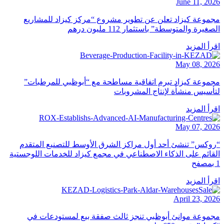
June 11, 20
موعة كيزاد تعلن عن تطوير مشروع “مركز كيزاد للمشاريع
صغيرة والمتوسطة” ‏باستثمار 112 مليون درهم
رأ المزيد
May 08, 20
موعة كيزاد تبرم اتفاقية مساطحة مع “أبوظبي للمرطبات”
أسيس منشأة لإنتاج المشروبات
رأ المزيد
May 07, 20
وكس” تنشئ أحد أول مراكز الشرق الأوسط للتصنيع المتقدم
قائم على الذكاء الاصطناعي في مجمع كيزاد للخدمات اللوجستية
رأ المزيد
April 23, 20
موعة موانئ أبوظبي تنجز ثالث صفقة بيع لمستودعات في