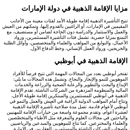
 الإقامة الذهبية في دولة الإمارات
أشيرة الذهبية إقامة طويلة الأمد لفئات معينة من الأجانب
 في الإمارات، أو الراغبين بالقدوم إليها، وتمكنهم من العيش
والاستثمار والدراسة دون الحاجة لضامن أو مستضيف، مع
بمزايا حصرية. تشمل فئات التأشيرة المستثمرين، ورواد
، والنوابغ من المواهب والعلماء والمتخصصين، وأوائل الطلبة
ين، ورواد العمل الإنساني، وخط الدفاع الأول.
مة الذهبية في أبوظبي
وظبي بعدد من المجالات المهمة التي تتيح فرصاً للأفراد
ن للنمو والإنجاز والنجاح. وتشمل هذه المجالات ما يلي:
 والبحث والتطوير والرعاية الصحية والزراعة والخدمات
 والمنظومة المزدهرة من الشركات الناشئة. تقدم الإقامة
 في أبوظبي للمستثمرين والمبتكرين إقامة طويلة الأجل،
مام المواهب الدولية الراغبة في العيش والعمل والنمو في
لأعوام قادمة. تصل مدة صلاحية تأشيرة الإقامة الذهبية
عوام، وتقدم مجموعة واسعة من خيارات الإقامة للمهنيين
ين في مجالات العلوم والمعرفة مثل الأطباء والمتخصّصين
ء والمخترعين. كما تتاح للموهوبين والمبدعين والرياضيين
الشركات الناشئة والمستثمرين العقاريين في الإمارة.