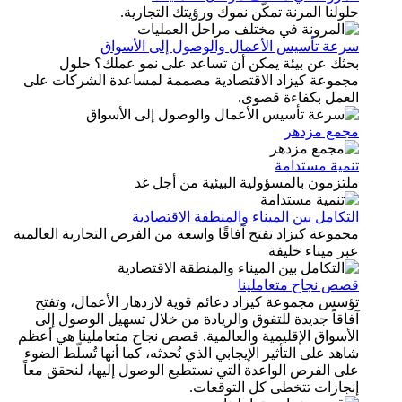
ولنا المرنة تمكّن نموك ورؤيتك التجارية.
رعة تأسيس الأعمال والوصول إلى الأسواق
حثك عن بيئة يمكن أن تساعد على نمو عملك؟ حلول
جموعة كيزاد الاقتصادية مصممة لمساعدة الشركات على
لعمل بكفاءة قصوى.
جمع مزدهر
نمية مستدامة
تزمون بالمسؤولية البيئية من أجل غد
تكامل بين الميناء والمنطقة الاقتصادية
موعة كيزاد تفتح آفاقًا واسعة من الفرص التجارية العالمية
ر ميناء خليفة
صص نجاح متعاملينا
ؤسس مجموعة كيزاد دعائم قوية لازدهار الأعمال، وتفتح
اقاً جديدة للتفوق والريادة من خلال تسهيل الوصول إلى
أسواق الإقليمية والعالمية. قصص نجاح متعاملينا هي أعظم
هد على التأثير الإيجابي الذي نُحدثه، كما أنها تُسلّط الضوء
ى الفرص الواعدة التي نستطيع الوصول إليها، لنحقق معاً
نجازات تتخطى كل التوقعات.