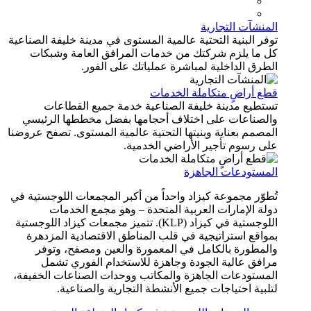
منشآت التجارية
فر البنية التحتية عالمية المستوى في مدينة خليفة الصناعية
ل ما يلزم شركتك من خدمات المرافق العامة وشبكات
طرق الداخلية لمباشرة عملياتك على الفور.
طع أراضٍ متكاملة الخدمات
ستطيع مدينة خليفة الصناعية خدمة جميع القطاعات
الصناعات على اختلاف أحجامها بفضل مخططها الرئيسي
مصمم بعناية وبنيتها التحتية عالمية المستوى. تصفح عروضنا
لى رسوم تأجير الأراضي الخدمية.
لمستودعات الجاهزة
طوّر مجموعة كيزاد واحداً من أكبر المجمعات اللوجستية في
لة الإمارات العربية المتحدة – وهو مجمع الخدمات
اللوجستية في كيزاد (KLP). تتميز مجمعات كيزاد اللوجستية
واقع استراتيجية في قلب المناطق الاقتصادية المزدهرة
المطورة بالكامل في المعمورة والعين ومصفح، وتوفر
رافق عالية الجودة وجاهزة للاستخدام الفوري تشمل
لمستودعات الجاهزة والمكاتب ووحدات الصناعات الخفيفة،
لبية احتياجات جميع الأنشطة التجارية والصناعية.