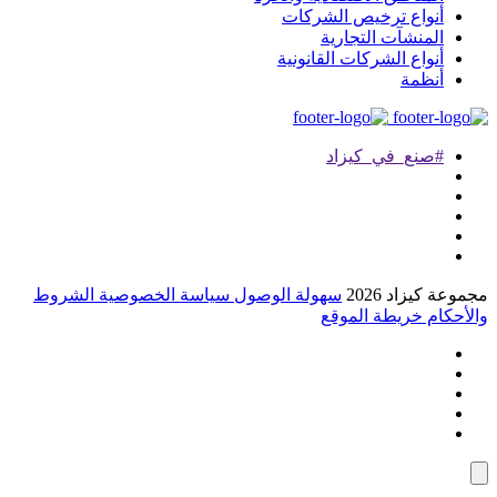
نواع ترخيص الشركات
منشآت التجارية
واع الشركات القانونية
نظمة
صنع_في_كيزاد
زاد 2026
سهولة الوصول
سياسة الخصوصية
الشروط
م
خريطة الموقع