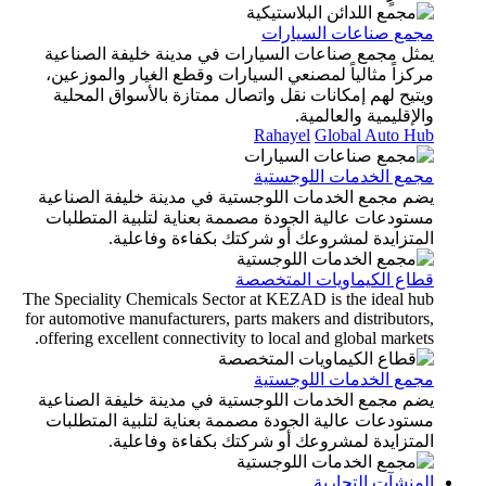
جمع صناعات السيارات
مثل مجمع صناعات السيارات في مدينة خليفة الصناعية
كزاً مثالياً لمصنعي السيارات وقطع الغيار والموزعين،
تيح لهم إمكانات نقل واتصال ممتازة بالأسواق المحلية
لإقليمية والعالمية.
Rahayel
Global Auto Hu
جمع الخدمات اللوجستية
ضم مجمع الخدمات اللوجستية في مدينة خليفة الصناعية
ستودعات عالية الجودة مصممة بعناية لتلبية المتطلبات
لمتزايدة لمشروعك أو شركتك بكفاءة وفاعلية.
طاع الكيماويات المتخصصة
The Speciality Chemicals Sector at KEZAD is the ideal h
for automotive manufacturers, parts makers and distributor
offering excellent connectivity to local and global market
جمع الخدمات اللوجستية
ضم مجمع الخدمات اللوجستية في مدينة خليفة الصناعية
ستودعات عالية الجودة مصممة بعناية لتلبية المتطلبات
لمتزايدة لمشروعك أو شركتك بكفاءة وفاعلية.
منشآت التجارية