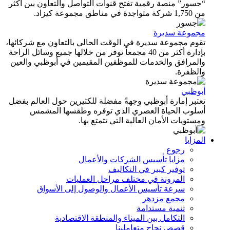
جسور” منصة رقمية تفتح قنوات التواصل والتعاون بين أكثر
 متواجدة في مناطق مجموعة كيزاد.
جموعة سديرة
قوم مجموعة سديرة في الوقت الحالي بالتعاون مع شركائها،
بإدارة أكثر من 40 مجمعاً توفر من خلالها جميع وسائل الراحة
المرافق والخدمات للموظفين المقيمين في أبوظبي والعين
الظفرة.
بوظبي
تبر إمارة أبوظبي وجهةً مفضلة للكثيرين حول العالم بفضل
سلوب الحياة العصري الذي توفره وطقسها المشمس
ستويات الأمان العالية التي تتمتع بها.
مزايا
رجوع
مزايا تأسيس الشركات والأعمال
توفير كبير في التكاليف
المرونة في مختلف مراحل العمليات
سرعة تأسيس الأعمال والوصول إلى الأسواق
مجمع مزدهر
تنمية مستدامة
التكامل بين الميناء والمنطقة الاقتصادية
قصص نجاح متعاملينا