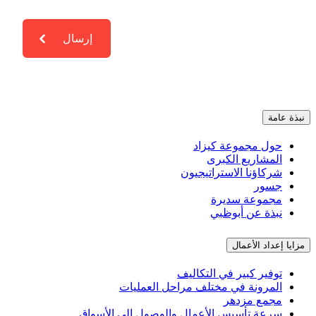
مة
ول مجموعة كيزاد
لمشاريع الكبرى
كاؤنا الاستراتيجيون
سور
جموعة سديرة
بذة عن أبوظبي
داد الأعمال
فير كبير في التكاليف
لمرونة في مختلف مراحل العمليات
جمع مزدهر
رعة تأسيس الأعمال والوصول إلى الأسواق