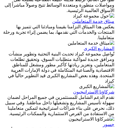
واصلات متطورة ومتعددة الوسائط تتيح وصولاً مباشراً إلى
أسواق العالمية الرئيسية.
يثاق خدمة المتعاملين
كس هذا الميثاق التزامنا بقيمنا ومبادئنا التي تتميز بها
منتجات والخدمات التي نقدمها، بما يضمن إثراء تجربة ورحلة
عاملينا.
لمشاريع الكبرى
واصِل مجموعة كيزاد تحديث البنية التحتية وتطوير منشآت
مرافق جديدة لمواكبة متطلبات السوق، وتحقيق تطلعات
لمتعاملين، وتعزيز ريادتها كأكبر مطور ومشغل للمناطق
اقتصادية والصناعية المتكاملة في دولة الإمارات العربية
متحدة. وهذه بعض المشاريع الكبرى قيد التطوير حالياً في
زاد
كاؤنا الاستراتيجيون
قدم الدعم الشامل للمستثمرين في جميع المراحل لضمان
هولة تأسيس المشاريع وتشغيلها داخل مناطقنا. وفي سبيل
لك، نحرص على بناء شراكات استراتيجية لتمكين متعاملينا
 الاستفادة من الفرص الاستثمارية والممكنات الرئيسية.
سور