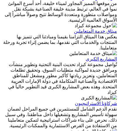
من موقعها المميز المجاور لميناء خليفة، أحد أسرع الموانئ
نمواً في العالم، ترتبط مدينة خليفة الصناعية بشبكة نقل
ومواصلات متطورة ومتعددة الوسائط تتيح وصولاً مباشراً إلى
الأسواق العالمية الرئيسية.
ميثاق خدمة المتعاملين
يعكس هذا الميثاق التزامنا بقيمنا ومبادئنا التي تتميز بها
المنتجات والخدمات التي نقدمها، بما يضمن إثراء تجربة ورحلة
متعاملينا.
المشاريع الكبرى
تُواصِل مجموعة كيزاد تحديث البنية التحتية وتطوير منشآت
ومرافق جديدة لمواكبة متطلبات السوق، وتحقيق تطلعات
المتعاملين، وتعزيز ريادتها كأكبر مطور ومشغل للمناطق
الاقتصادية والصناعية المتكاملة في دولة الإمارات العربية
المتحدة. وهذه بعض المشاريع الكبرى قيد التطوير حالياً في
كيزاد
شركاؤنا الاستراتيجيون
نقدم الدعم الشامل للمستثمرين في جميع المراحل لضمان
سهولة تأسيس المشاريع وتشغيلها داخل مناطقنا. وفي سبيل
ذلك، نحرص على بناء شراكات استراتيجية لتمكين متعاملينا
من الاستفادة من الفرص الاستثمارية والممكنات الرئيسية.