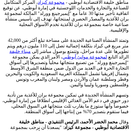
اطق خليفة الاقتصادية أبوظبي -
مجموعة كيزاد
، المركز المتكامل
صناعة والتجارة والخدمات اللوجستية في إمارة أبوظبي، عن توقيع
اتفاقية تأجير مدتها 30 عاماً مع "إيميرجينغ وورلد" المالكة لمجموعة
ان للأغذية والمصدّر الحصري لمنتجاتها، تهدف إلى تأسيس منشأة
اعية خاصة بمجموعة بران للأغذية تخدم الأسواق المحلية
لإقليمية.
وتمتد المنشأة الصناعية الجديدة على مساحة تبلغ أكثر من 42,000
متر مربع في كيزاد بتكلفة إجمالية تصل إلى 110 مليون درهم ويتم
ويرها على عدة مراحل، وتتمتع بوصول مباشر إلى
ميناء خليفة
رائد التابع
لمجموعة موانئ أبوظبي
، الأمر الذي يمكن مجموعة
يميرجينغ وورلد" من تصنيع منتجاتها محلياً وتصديرها إلى أسواق
تجارة الحرة في العديد من الدول ضمن منطقة الشرق الأوسط
مال إفريقيا تشمل المملكة العربية السعودية والكويت والبحرين
طر وسلطنة عمان والأردن ومصر ولبنان والمغرب وتونس
لسطين وسوريا وليبيا واليمن.
سهم المنشأة الجديدة في تمكين مجموعة بران للأغذية من تأدية
ر حيوي في دعم الأمن الغذائي الإقليمي انطلاقاً من إمارة أبوظبي،
وصاً وأنها ستوزع ما يقارب ثلث منتجاتها في السوق المحلي،
 ستقوم بتصدير 70% من إنتاجها إلى أسواق المنطقة.
قال
محمد الخضر الأحمد، الرئيس التنفيذي - مناطق خليفة
اقتصادية أبوظبي - مجموعة كيزاد
: "يسعدنا أن نرحب بمجموعة