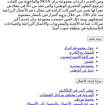
ومن الجدير ذكره أن مجموعة بران PRAN والمأخوذة من كلمات
رنامج التطور الحضري الوطني) والتي تتخذ من دكّا في بنغلادش
راً لها تعتبر من الشركات الرائدة في مجال دعم الأعمال الزراعية
منذ عام 1981، من خلال تزويد المزارعين بأسعار مضمونة
نتجاتهم. ومنذ ذلك الحين أصبحت مجموعة بران إحدى أكبر
كات صناعة الأغذية والمشروبات والأعمال الزراعية والصناعات
بلاستيكية في منطقة جنوب آسيا.
نبذة عامة
حول مجموعة كيزاد
المشاريع الكبرى
شركاؤنا الاستراتيجيون
جسور
مجموعة سديرة
نبذة عن أبوظبي
مزايا إعداد الأعمال
توفير كبير في التكاليف
المرونة في مختلف مراحل العمليات
مجمع مزدهر
سرعة تأسيس الأعمال والوصول إلى الأسواق