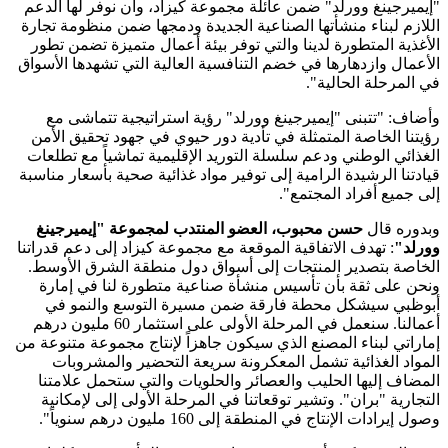
يميرجينغ وورلد" ضمن عائلة مجموعة كيزاد، وأن نوفر لها الدعم
لازم لبناء منشأتها الصناعية الجديدة ودمجها ضمن منظومة تجارة
أغذية المتطورة لدينا والتي توفر بيئة أعمال متميزة تضمن تطور
أعمال وازدهارها في خضم التنافسية العالية التي تشهدها الأسواق
 المرحلة الحالية".
ضاف: "تتبنى "إيميرجينغ وورلد" رؤية استراتيجية تتماشى مع
يتنا الخاصة المتمثلة في تأدية دور حيوي في جهود تحقيق الأمن
غذائي الوطني ودعم سلسلة التوريد الإقليمية تماشياً مع تطلعات
ادتنا الرشيدة الرامية إلى توفير مواد غذائية صحية بأسعار مناسبة
ى جميع أفراد المجتمع".
دوره قال
حسن محبوب، العضو المنتدب لمجموعة "إيميرجينغ
رلد"
: تهدف الاتفاقية الموقعة مع مجموعة كيزاد إلى دعم قدراتنا
خاصة بتصدير المنتجات إلى أسواق دول منطقة الشرق الأوسط.
حن على ثقة بأن تأسيس منشأة صناعية متطورة لنا في إمارة
وظبي سيشكل محطة فارقة ضمن مسيرة التوسع والنمو في
أعمالنا. سنعمل في المرحلة الأولى على استثمار 60 مليون درهم
اراتي لبناء المصنع الذي سيكون جاهزاً لإنتاج مجموعة متنوعة من
مواد الغذائية تشمل المعكرونة سريعة التحضير والمشروبات
مضاف إليها الحليب والعصائر والحلويات والتي ستحمل علامتنا
تجارية "بران". وتشير توقعاتنا في المرحلة الأولى إلى لإمكانية
ول إيرادات الإنتاج في المنطقة إلى 160 مليون درهم سنوياً".