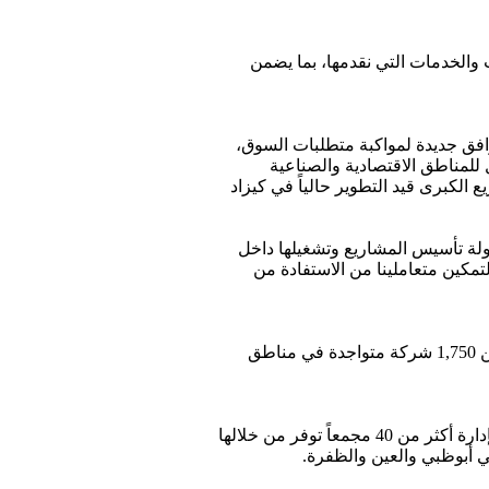
ات والخدمات التي نقدمها، بما يضمن
رافق جديدة لمواكبة متطلبات السوق،
للمناطق الاقتصادية والصناعية
 الكبرى قيد التطوير حالياً في كيزاد
لة تأسيس المشاريع وتشغيلها داخل
مكين متعاملينا من الاستفادة من
“جسور” منصة رقمية تفتح قنوات التواصل والتعاون بين أكثر من 1,750 شركة متواجدة في مناطق
تقوم مجموعة سديرة في الوقت الحالي بالتعاون مع شركائها، بإدارة أكثر من 40 مجمعاً توفر من خلالها
 أبوظبي والعين والظفرة.