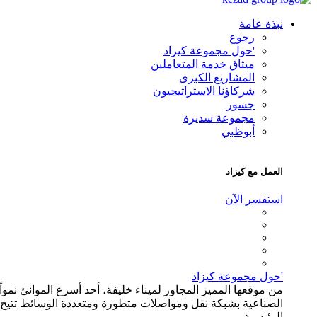
نبذة عامة
رجوع
'حول مجموعة كيزاد
ميثاق خدمة المتعاملين
المشاريع الكبرى
شركاؤنا الاستراتيجيون
جسور
مجموعة سديرة
أبوظبي
العمل مع كيزاد
استفسر الآن
'حول مجموعة كيزاد
من موقعها المميز المجاور لميناء خليفة، أحد أسرع الموانئ نمواً
الصناعية بشبكة نقل ومواصلات متطورة ومتعددة الوسائط تتيح وصو
الرئيسية.