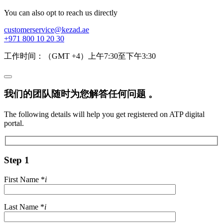
You can also opt to reach us directly
customerservice@kezad.ae
+971 800 10 20 30
工作时间：（GMT +4）上午7:30至下午3:30
我们的团队随时为您解答任何问题 。
The following details will help you get registered on ATP digital
portal.
Step 1
First Name
*
i
Last Name
*
i