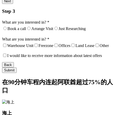
Next
Step 3
What are you interested in?
*
Book a call
Arrange Visit
Just Researching
What are you interested in?
*
Warehouse Unit
Freezone
Offices
Land Lease
Other
I would like to receive more information about latest offers
Back
在90分钟车程内连起阿联酋超过75%的人
口
海上