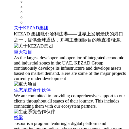
关于KEZAD集团
KEZAD 集团毗邻哈利法港——世界上发展最快的港口
之一，提供全球通达，并与主要国际目的地直接相连。
重大项目
As the largest developer and operator of integrated economic
and industrial zones in the UAE, KEZAD Group
continuously develops its infrastructure and develops assets
based on market demand. Here are some of the major projects
currently under development
生态系统合作伙伴
We are committed to providing comprehensive support to our
clients throughout all stages of their journey. This includes
connecting them with our ecosystem partners.
桥梁
Josoor is a program featuring a digital platform and
networking opportunities where you can connect with more