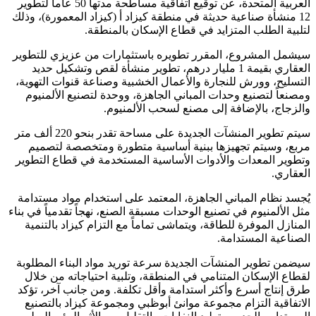
العربية المتحدة، عن توقيع اتفاقية مساطحة مدتها 50 عاماً لتطوير
12 منشأة صناعية حديثة في منطقة كيزاد أ (كيزاد المعمورة)، وذلك
لبية الطلب المتزايد في قطاع الإسكان بالمنطقة.
شمل المشروع، المقرر تطويره باستثمارات من عزيزي للتطوير
العقاري بقيمة 1 مليار درهم، تطوير منشأة لقص وتشكيل حديد
تسليح، وورش للنجارة والأعمال الخشبية وصناعة قنوات التهوية،
صنعاً لتصنيع وحدات المباني الجاهزة، ووحدة لتصنيع الألمنيوم
لزجاج، بالإضافة إلى مصنع لسحب الألمنيوم.
سيتم تطوير المنشآت الجديدة على مساحة تقدر بنحو 220 ألف متر
بع، وسيتم تجهيزها ببنية أساسية متطورة ومتخصصة لتصميم
طوير المعدات والأدوات الأساسية المستخدمة في قطاع التطوير
عقاري.
جسد نظام المباني الجاهزة، المعتمد على استخدام مواد مستدامة
ل الألمنيوم في تصنيع الوحدات مسبقة الصنع، نهجاً تقدمياً في بناء
منازل الموفرة للطاقة، ويتماشى تماماً مع التزام كيزاد بالتنمية
صناعية المستدامة.
ضمن تطوير المنشآت الجديدة سرعة توريد مواد البناء المطلوبة
طاع الإسكان المتنامي في المنطقة، وتلبية احتياجاته من خلال
ق إنتاج أسرع وأكثر استدامة وأقل تكلفة. ومن جانب آخر، تؤكد
اتفاقية التزام مجموعة موانئ أبوظبي ومجموعة كيزاد بالتصنيع