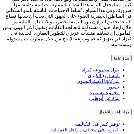
ير، مما يجعل التزام هذا القطاع بالممارسات المستدامة أمرًا
وريًا. وفي هذا السياق، تُسلط الاحتياجات الناشئة للنمو السكاني
 المناطق الحضرية الضوء على الجهود التي يجب أن يبذلها قطاع
بناء لتحقيق التوازن بين التنمية الحضرية والاستدامة البيئية من
ال إيجاد حلول مستدامة لمعالجة النفايات وتقليل الأثر البيئي. ومن
مأمول أن تساهم منشآت عزيزي للتطوير العقاري الجديدة في
زاد في تعزيز كفاءة وسرعة الإنتاج من خلال ممارسات مسؤولة
ستدامة.
نبذة عامة
حول مجموعة كيزاد
المشاريع الكبرى
شركاؤنا الاستراتيجيون
جسور
مجموعة سديرة
نبذة عن أبوظبي
مزايا إعداد الأعمال
توفير كبير في التكاليف
المرونة في مختلف مراحل العمليات