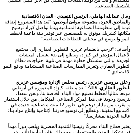
مستدام والحد من توليد النفايات والتقليل من الأثر البيئي السلبي
أنشطة الصناعية.
قال
عبدالله الهاملي، الرئيس التنفيذي - المدن الاقتصادية
لمناطق الحرة، مجموعة موانئ أبوظبي
: "يُعد هذا المشروع إضافة
مة إلى منظومتنا الصناعية المتنامية بينما تواصل كيزاد ترسيخ
انتها كشريك موثوق به للمصنعين عبر توفير بيئة داعمة لخطط
نمو والتوسع في مختلف القطاعات الصناعية."
ضاف: "نرحب بانضمام عزيزي للتطوير العقاري إلى مجتمع
أعمال المزدهر في كيزاد، ونتطلع إلى بدء تشغيل المنشآت
جديدة، والتي ستشكل خطوة مهمة في تلبية احتياجات قطاع
تطوير العقاري وتعزيز الممارسات الصناعية المستدامة ودفع النمو
اقتصادي."
علق م
رويس عزيزي، رئيس مجلس الإدارة ومؤسس عزيزي
تطوير العقاري
، قائلاً: "تعد منطقة كيزاد المعمورة في أبوظبي
قعاً مثالياً لخطط تصنيع مواد البناء الخاصة بنا. ونحن سعداء
رسيخ وجودنا في هذا المركز الصناعي المتكامل من خلال استثمار
ما يقرب من مليار درهم في تطوير 12 منشأة صناعية جديدة في
أسابيع المقبلة، ونتطلع إلى توسيع قدرتنا الإنتاجية وإنتاج مواد بناء
لية الجودة لمشاريعنا."
تبر قطاع البناء محركًا رئيسيًا للتنمية الحضرية ويلعب دوراً مهماً
 تشكيل المدن والمجتمعات. ومع ذلك، فإن له أيضا تأثير بيئي